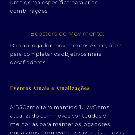
uma gema específica para criar
combinações.
Boosters de Movimento:
Dão ao jogador movimentos extras, úteis
para completar os objetivos mais
desafiadores.
Eventos Atuais e Atualizações
A B5Game tem mantido JuicyGems
atualizado com novos conteúdos e
melhorias para manter os jogadores
engajados. Com eventos sazonais e novas