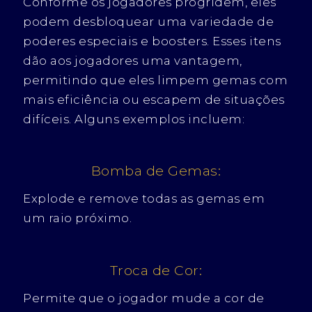
Conforme os jogadores progridem, eles
podem desbloquear uma variedade de
poderes especiais e boosters. Esses itens
dão aos jogadores uma vantagem,
permitindo que eles limpem gemas com
mais eficiência ou escapem de situações
difíceis. Alguns exemplos incluem:
Bomba de Gemas:
Explode e remove todas as gemas em
um raio próximo.
Troca de Cor:
Permite que o jogador mude a cor de