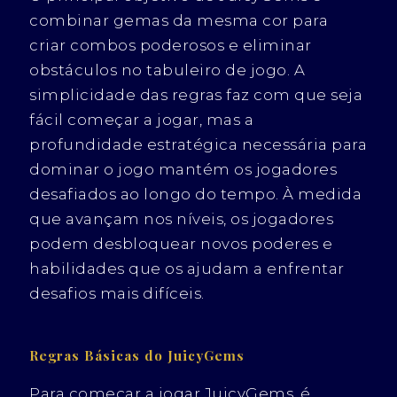
combinar gemas da mesma cor para
criar combos poderosos e eliminar
obstáculos no tabuleiro de jogo. A
simplicidade das regras faz com que seja
fácil começar a jogar, mas a
profundidade estratégica necessária para
dominar o jogo mantém os jogadores
desafiados ao longo do tempo. À medida
que avançam nos níveis, os jogadores
podem desbloquear novos poderes e
habilidades que os ajudam a enfrentar
desafios mais difíceis.
Regras Básicas do JuicyGems
Para começar a jogar JuicyGems, é