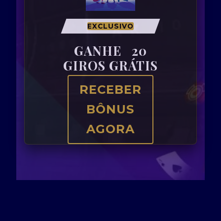
EXCLUSIVO
GANHE
20
GIROS GRÁTIS
RECEBER
BÔNUS
AGORA