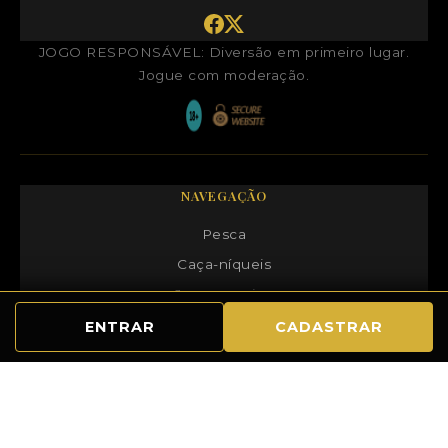
JOGO RESPONSÁVEL: Diversão em primeiro lugar.
Jogue com moderação.
NAVEGAÇÃO
Pesca
Caça-níqueis
Jogos ao vivo
Blackjack
ENTRAR
CADASTRAR
Comunidade Jogadores
© 2025
B5Game | Descubra o Mundo Encantado de
JuicyGems: O Novo Jogo da B5Game
. All rights reserved.
Google Sitemap