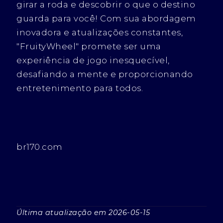
girar a roda e descobrir o que o destino
guarda para você! Com sua abordagem
inovadora e atualizações constantes,
"FruityWheel" promete ser uma
experiência de jogo inesquecível,
desafiando a mente e proporcionando
entretenimento para todos.
br170.com
Última atualização em 2026-05-15