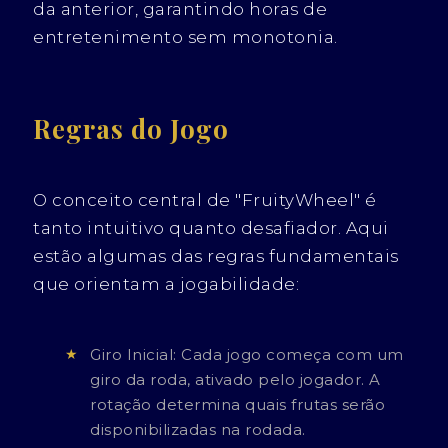
da anterior, garantindo horas de
entretenimento sem monotonia.
Regras do Jogo
O conceito central de "FruityWheel" é
tanto intuitivo quanto desafiador. Aqui
estão algumas das regras fundamentais
que orientam a jogabilidade:
Giro Inicial:
Cada jogo começa com um
giro da roda, ativado pelo jogador. A
rotação determina quais frutas serão
disponibilizadas na rodada.