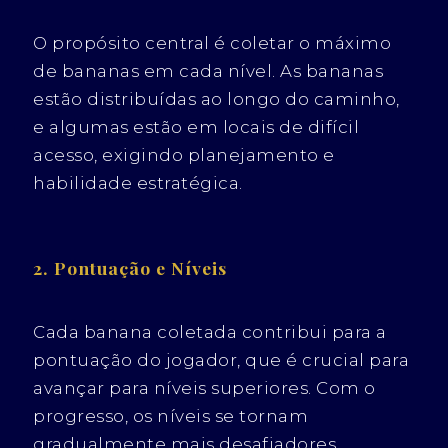
O propósito central é coletar o máximo
de bananas em cada nível. As bananas
estão distribuídas ao longo do caminho,
e algumas estão em locais de difícil
acesso, exigindo planejamento e
habilidade estratégica.
2. Pontuação e Níveis
Cada banana coletada contribui para a
pontuação do jogador, que é crucial para
avançar para níveis superiores. Com o
progresso, os níveis se tornam
gradualmente mais desafiadores,