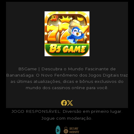
B5Game | Descubra o Mundo Fascinante de
BananaSaga: O Novo Fenômeno dos Jogos Digitais
traz
as últimas atualizações, dicas e bônus exclusivos do
mundo dos cassinos online para você.
JOGO RESPONSÁVEL: Diversão em primeiro lugar.
Jogue com moderação.