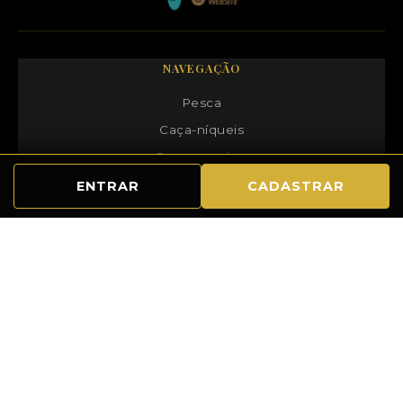
NAVEGAÇÃO
Pesca
Caça-níqueis
Jogos ao vivo
Blackjack
ENTRAR
CADASTRAR
Comunidade Jogadores
© 2025
B5Game | Explorando 3PirateBarrels: A Aventura
Inovadora da B5Game
. All rights reserved.
Google
Sitemap
PORPG.com
|
PORPG.com
|
PORPG.c